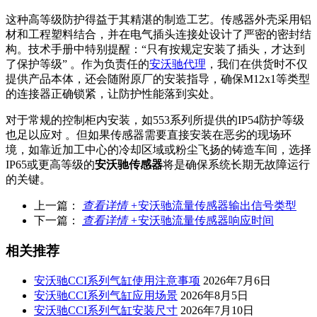
这种高等级防护得益于其精湛的制造工艺。传感器外壳采用铝
材和工程塑料结合，并在电气插头连接处设计了严密的密封结
构。技术手册中特别提醒：“只有按规定安装了插头，才达到
了保护等级” 。作为负责任的
安沃驰代理
，我们在供货时不仅
提供产品本体，还会随附原厂的安装指导，确保M12x1等类型
的连接器正确锁紧，让防护性能落到实处。
对于常规的控制柜内安装，如553系列所提供的IP54防护等级
也足以应对 。但如果传感器需要直接安装在恶劣的现场环
境，如靠近加工中心的冷却区域或粉尘飞扬的铸造车间，选择
IP65或更高等级的
安沃驰传感器
将是确保系统长期无故障运行
的关键。
上一篇：
查看详情 +
安沃驰流量传感器输出信号类型
下一篇：
查看详情 +
安沃驰流量传感器响应时间
相关推荐
安沃驰CCI系列气缸使用注意事项
2026年7月6日
安沃驰CCI系列气缸应用场景
2026年8月5日
安沃驰CCI系列气缸安装尺寸
2026年7月10日