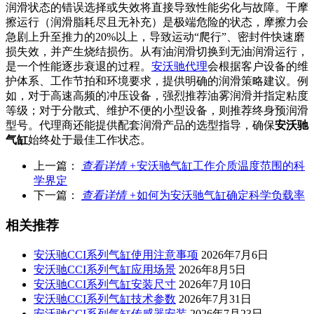
润滑状态的错误选择或失效将直接导致性能劣化与故障。干摩
擦运行（润滑脂耗尽且无补充）是极端危险的状态，摩擦力会
急剧上升至推力的20%以上，导致运动“爬行”、密封件快速磨
损失效，并产生烧结损伤。从有油润滑切换到无油润滑运行，
是一个性能逐步衰退的过程。
安沃驰代理
会根据客户设备的维
护体系、工作节拍和环境要求，提供明确的润滑策略建议。例
如，对于高速高频的冲压设备，强烈推荐油雾润滑并指定粘度
等级；对于分散式、维护不便的小型设备，则推荐终身预润滑
型号。代理商还能提供配套润滑产品的选型指导，确保
安沃驰
气缸
始终处于最佳工作状态。
上一篇：
查看详情 +
安沃驰气缸工作介质温度范围的科
学界定
下一篇：
查看详情 +
如何为安沃驰气缸确定科学负载率
相关推荐
安沃驰CCI系列气缸使用注意事项
2026年7月6日
安沃驰CCI系列气缸应用场景
2026年8月5日
安沃驰CCI系列气缸安装尺寸
2026年7月10日
安沃驰CCI系列气缸技术参数
2026年7月31日
安沃驰CCI系列气缸传感器安装
2026年7月23日