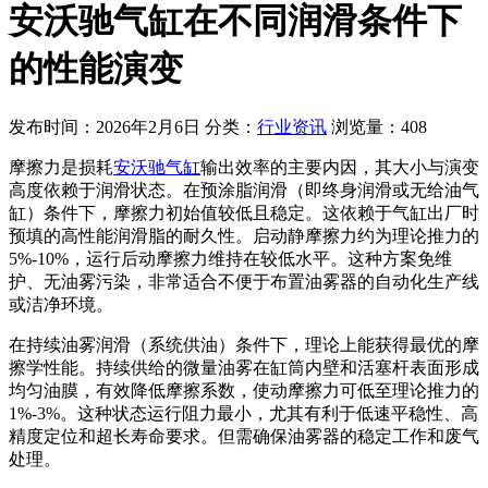
安沃驰气缸在不同润滑条件下
的性能演变
发布时间：2026年2月6日
分类：
行业资讯
浏览量：408
摩擦力是损耗
安沃驰气缸
输出效率的主要内因，其大小与演变
高度依赖于润滑状态。在预涂脂润滑（即终身润滑或无给油气
缸）条件下，摩擦力初始值较低且稳定。这依赖于气缸出厂时
预填的高性能润滑脂的耐久性。启动静摩擦力约为理论推力的
5%-10%，运行后动摩擦力维持在较低水平。这种方案免维
护、无油雾污染，非常适合不便于布置油雾器的自动化生产线
或洁净环境。
在持续油雾润滑（系统供油）条件下，理论上能获得最优的摩
擦学性能。持续供给的微量油雾在缸筒内壁和活塞杆表面形成
均匀油膜，有效降低摩擦系数，使动摩擦力可低至理论推力的
1%-3%。这种状态运行阻力最小，尤其有利于低速平稳性、高
精度定位和超长寿命要求。但需确保油雾器的稳定工作和废气
处理。