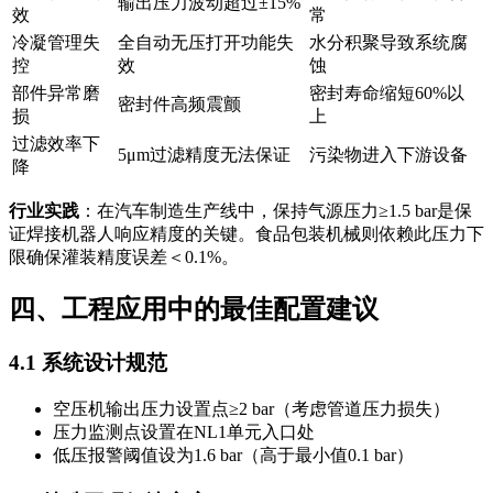
输出压力波动超过±15%
效
常
冷凝管理失
全自动无压打开功能失
水分积聚导致系统腐
控
效
蚀
部件异常磨
密封寿命缩短60%以
密封件高频震颤
损
上
过滤效率下
5μm过滤精度无法保证
污染物进入下游设备
降
行业实践
：在汽车制造生产线中，保持气源压力≥1.5 bar是保
证焊接机器人响应精度的关键。食品包装机械则依赖此压力下
限确保灌装精度误差＜0.1%。
四、工程应用中的最佳配置建议
4.1 系统设计规范
空压机输出压力设置点≥2 bar（考虑管道压力损失）
压力监测点设置在NL1单元入口处
低压报警阈值设为1.6 bar（高于最小值0.1 bar）