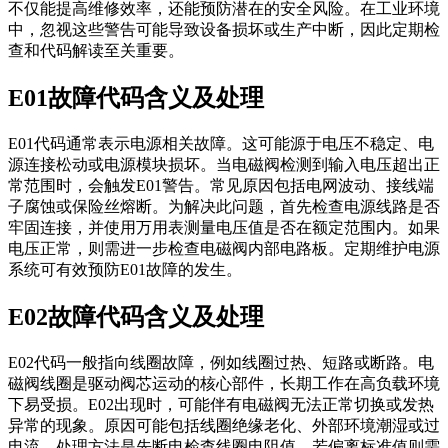
不仅能提高维修效率，还能预防潜在的安全风险。在工业环境
中，忽视这些警告可能导致设备损坏或生产中断，因此定期检
查和代码解读至关重要。
E01故障代码含义及处理
E01代码通常表示电源相关故障。这可能源于电压不稳定、电
源连接松动或电源模块损坏。当电磁阀检测到输入电压超出正
常范围时，会触发E01警告。常见原因包括电网波动、接线端
子腐蚀或保险丝熔断。为解决此问题，首先检查电源线路是否
牢固连接，并使用万用表测量电压值是否在额定范围内。如果
电压正常，则需进一步检查电磁阀内部电路板。定期维护电源
系统可有效预防E01故障的发生。
E02故障代码含义及处理
E02代码一般指向线圈故障，例如线圈过热、短路或断路。电
磁阀线圈是驱动阀芯运动的核心部件，长期工作在高负载环境
下易受损。E02出现时，可能伴有电磁阀无法正常切换或发热
异常的现象。原因可能包括线圈绝缘老化、外部环境潮湿或过
电流。处理方法是先断电检查线圈电阻值，若偏离标准值则需