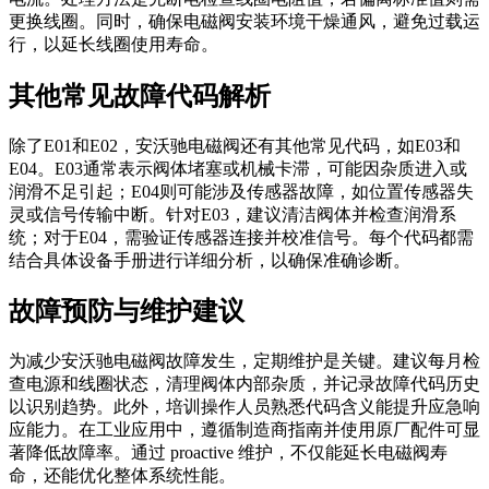
更换线圈。同时，确保电磁阀安装环境干燥通风，避免过载运
行，以延长线圈使用寿命。
其他常见故障代码解析
除了E01和E02，安沃驰电磁阀还有其他常见代码，如E03和
E04。E03通常表示阀体堵塞或机械卡滞，可能因杂质进入或
润滑不足引起；E04则可能涉及传感器故障，如位置传感器失
灵或信号传输中断。针对E03，建议清洁阀体并检查润滑系
统；对于E04，需验证传感器连接并校准信号。每个代码都需
结合具体设备手册进行详细分析，以确保准确诊断。
故障预防与维护建议
为减少安沃驰电磁阀故障发生，定期维护是关键。建议每月检
查电源和线圈状态，清理阀体内部杂质，并记录故障代码历史
以识别趋势。此外，培训操作人员熟悉代码含义能提升应急响
应能力。在工业应用中，遵循制造商指南并使用原厂配件可显
著降低故障率。通过 proactive 维护，不仅能延长电磁阀寿
命，还能优化整体系统性能。