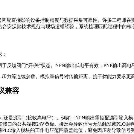
号匹配直接影响设备控制精度与数据采集可靠性。许多工程师在实
结合安沃驰技术规范与现场运维经验，系统梳理匹配过程中的核
求：
用于反馈阀门“开/关”状态。NPN输出低电平有效，PNP输出高
门开度、压力等连续参数。模拟量信号对传输距离、抗干扰能力要求更
议兼容
）还是源型（接收高电平）。例如，NPN输出需搭配漏型输入模
PNP接口的公共端接24V负极。接反会导致信号无法触发或PLC误
确保PLC输入模块的工作电压范围覆盖此值，避免因压差导致信号