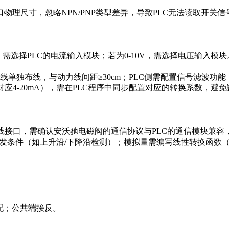
理尺寸，忽略NPN/PNP类型差异，导致PLC无法读取开关信
A，需选择PLC的电流输入模块；若为0-10V，需选择电压输
单独布线，与动力线间距≥30cm；PLC侧需配置信号滤波功能，
r对应4-20mA），需在PLC程序中同步配置对应的转换系数，避
IP等工业总线接口，需确认安沃驰电磁阀的通信协议与PLC的通信模块
条件（如上升沿/下降沿检测）；模拟量需编写线性转换函数（如将4
配；公共端接反。
。