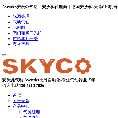
Aventics安沃驰气动｜安沃驰代理商｜德国安沃驰-天筹(上海
气源处理
气动气缸
比例阀
阀门和阀门系统
传感器和开关
真空产品
安沃驰气动 Aventics
天筹自动化-专注气动行业15年
咨询电话
130 4216 7026
首 页
关于天筹
产品中心
气源处理
气动气缸