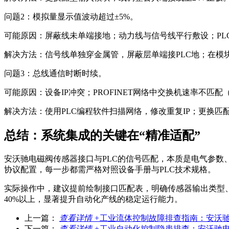
问题2：
模拟量显示值波动超过±5%。
可能原因：
屏蔽线未单端接地；动力线与信号线平行敷设；PL
解决方法：
信号线单独穿金属管，屏蔽层单端接PLC地；在模块
问题3：
总线通信时断时续。
可能原因：
设备IP冲突；PROFINET网络中交换机速率不匹配
解决方法：
使用PLC编程软件扫描网络，修改重复IP；更换匹
总结：系统集成的关键在“精准适配”
安沃驰电磁阀传感器接口与PLC的信号匹配，本质是电气参数、
协议配置，每一步都需严格对照设备手册与PLC技术规格。
实际操作中，建议提前绘制接口匹配表，明确传感器输出类型
40%以上，显著提升自动化产线的稳定运行能力。
上一篇：
查看详情 +
工业流体控制故障排查指南：安沃
下一篇：
查看详情 +
工业自动化控制隐患排查：安沃驰