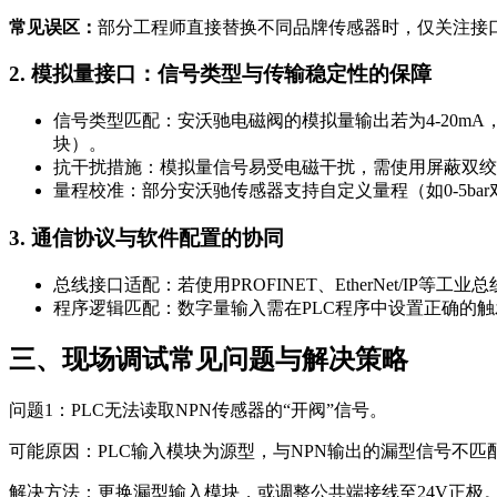
常见误区：
部分工程师直接替换不同品牌传感器时，仅关注接口物
2. 模拟量接口：信号类型与传输稳定性的保障
信号类型匹配
：安沃驰电磁阀的模拟量输出若为4-20m
块）。
抗干扰措施
：模拟量信号易受电磁干扰，需使用屏蔽双绞线
量程校准
：部分安沃驰传感器支持自定义量程（如0-5ba
3. 通信协议与软件配置的协同
总线接口适配
：若使用PROFINET、EtherNet/
程序逻辑匹配
：数字量输入需在PLC程序中设置正确的触发
三、现场调试常见问题与解决策略
问题1：
PLC无法读取NPN传感器的“开阀”信号。
可能原因：
PLC输入模块为源型，与NPN输出的漏型信号不匹
解决方法：
更换漏型输入模块，或调整公共端接线至24V正极