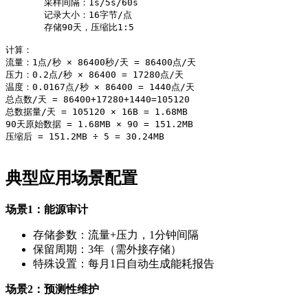
       采样间隔：1s/5s/60s

       记录大小：16字节/点

       存储90天，压缩比1:5

计算：

流量：1点/秒 × 86400秒/天 = 86400点/天

压力：0.2点/秒 × 86400 = 17280点/天

温度：0.0167点/秒 × 86400 = 1440点/天

总点数/天 = 86400+17280+1440=105120

总数据量/天 = 105120 × 16B = 1.68MB

90天原始数据 = 1.68MB × 90 = 151.2MB

压缩后 = 151.2MB ÷ 5 = 30.24MB

典型应用场景配置
场景1：能源审计
存储参数：流量+压力，1分钟间隔
保留周期：3年（需外接存储）
特殊设置：每月1日自动生成能耗报告
场景2：预测性维护