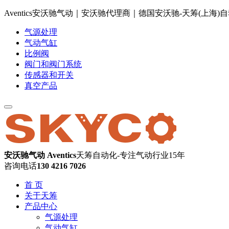
Aventics安沃驰气动｜安沃驰代理商｜德国安沃驰-天筹(上海
气源处理
气动气缸
比例阀
阀门和阀门系统
传感器和开关
真空产品
安沃驰气动 Aventics
天筹自动化-专注气动行业15年
咨询电话
130 4216 7026
首 页
关于天筹
产品中心
气源处理
气动气缸