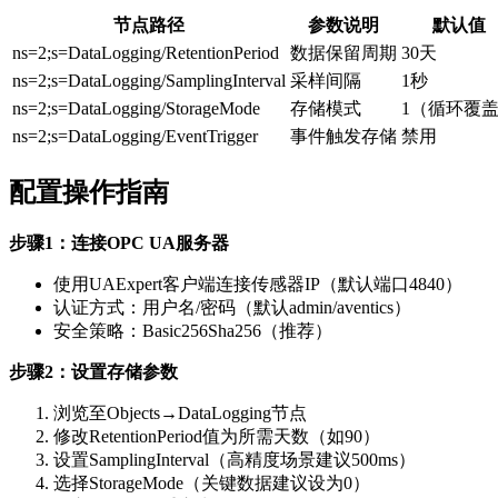
节点路径
参数说明
默认值
ns=2;s=DataLogging/RetentionPeriod
数据保留周期
30天
ns=2;s=DataLogging/SamplingInterval
采样间隔
1秒
ns=2;s=DataLogging/StorageMode
存储模式
1（循环覆
ns=2;s=DataLogging/EventTrigger
事件触发存储
禁用
配置操作指南
步骤1：连接OPC UA服务器
使用UAExpert客户端连接传感器IP（默认端口4840）
认证方式：用户名/密码（默认admin/aventics）
安全策略：Basic256Sha256（推荐）
步骤2：设置存储参数
浏览至Objects→DataLogging节点
修改RetentionPeriod值为所需天数（如90）
设置SamplingInterval（高精度场景建议500ms）
选择StorageMode（关键数据建议设为0）