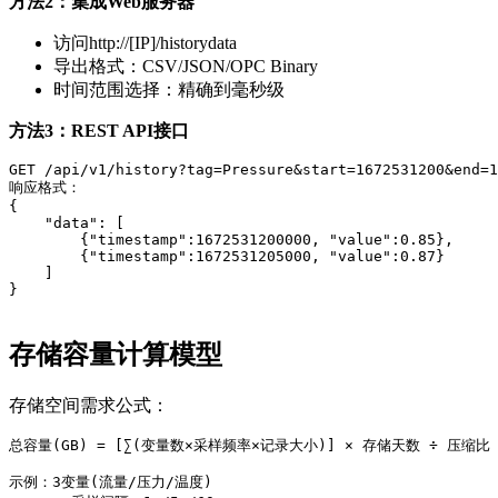
方法2：集成Web服务器
访问http://[IP]/historydata
导出格式：CSV/JSON/OPC Binary
时间范围选择：精确到毫秒级
方法3：REST API接口
GET /api/v1/history?tag=Pressure&start=1672531200&end=1
响应格式：

{

    "data": [

        {"timestamp":1672531200000, "value":0.85},

        {"timestamp":1672531205000, "value":0.87}

    ]

}

存储容量计算模型
存储空间需求公式：
总容量(GB) = [∑(变量数×采样频率×记录大小)] × 存储天数 ÷ 压缩比

示例：3变量(流量/压力/温度) 
