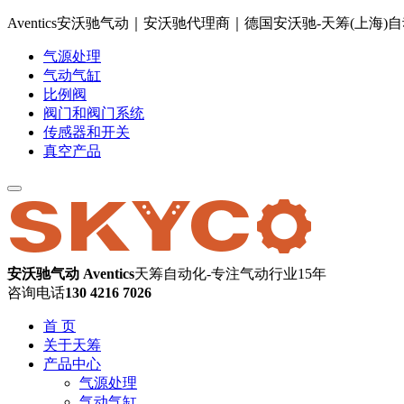
Aventics安沃驰气动｜安沃驰代理商｜德国安沃驰-天筹(上海
气源处理
气动气缸
比例阀
阀门和阀门系统
传感器和开关
真空产品
安沃驰气动 Aventics
天筹自动化-专注气动行业15年
咨询电话
130 4216 7026
首 页
关于天筹
产品中心
气源处理
气动气缸