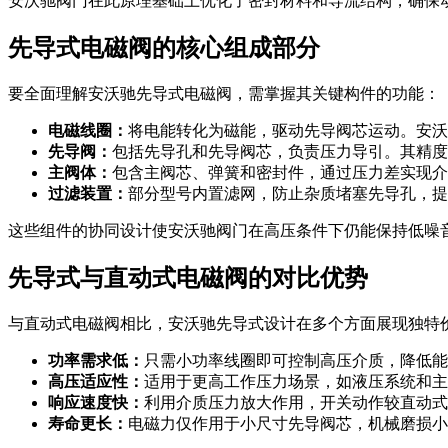
安沃驰阀门在此原理基础上优化了密封材料和导流结构，确保
先导式电磁阀的核心组成部分
要全面理解安沃驰先导式电磁阀，需掌握其关键构件的功能：
电磁线圈：
将电能转化为磁能，驱动先导阀芯运动。安沃
先导阀：
包括先导孔和先导阀芯，负责压力导引。其精度
主阀体：
包含主阀芯、弹簧和密封件，通过压力差实现介
过滤装置：
部分型号内置滤网，防止杂质堵塞先导孔，提
这些组件的协同设计使安沃驰阀门在高压条件下仍能保持低噪
先导式与直动式电磁阀的对比优势
与直动式电磁阀相比，安沃驰先导式设计在多个方面展现独特
功率需求低：
只需小功率线圈即可控制高压介质，降低能
高压适应性：
适用于更高工作压力场景，如液压系统和主
响应速度快：
利用介质压力放大作用，开关动作较直动式
寿命更长：
电磁力仅作用于小尺寸先导阀芯，机械磨损小