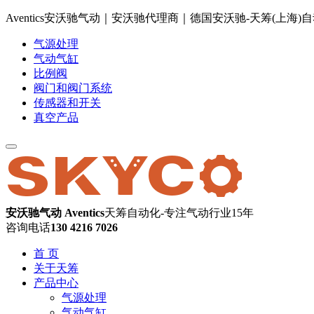
Aventics安沃驰气动｜安沃驰代理商｜德国安沃驰-天筹(上海
气源处理
气动气缸
比例阀
阀门和阀门系统
传感器和开关
真空产品
安沃驰气动 Aventics
天筹自动化-专注气动行业15年
咨询电话
130 4216 7026
首 页
关于天筹
产品中心
气源处理
气动气缸