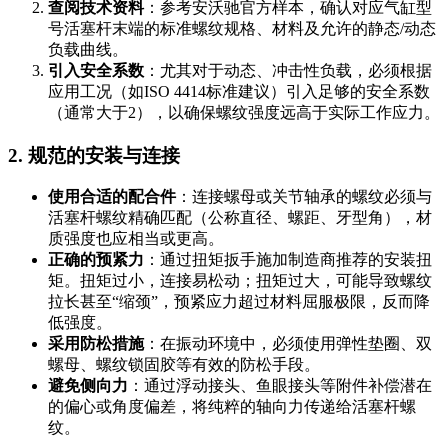
查阅技术资料
：参考安沃驰官方样本，确认对应气缸型
号活塞杆末端的标准螺纹规格、材料及允许的静态/动态
负载曲线。
引入安全系数
：尤其对于动态、冲击性负载，必须根据
应用工况（如ISO 4414标准建议）引入足够的安全系数
（通常大于2），以确保螺纹强度远高于实际工作应力。
2. 规范的安装与连接
使用合适的配合件
：连接螺母或关节轴承的螺纹必须与
活塞杆螺纹精确匹配（公称直径、螺距、牙型角），材
质强度也应相当或更高。
正确的预紧力
：通过扭矩扳手施加制造商推荐的安装扭
矩。扭矩过小，连接易松动；扭矩过大，可能导致螺纹
拉长甚至“缩颈”，预紧应力超过材料屈服极限，反而降
低强度。
采用防松措施
：在振动环境中，必须使用弹性垫圈、双
螺母、螺纹锁固胶等有效的防松手段。
避免侧向力
：通过浮动接头、鱼眼接头等附件补偿潜在
的偏心或角度偏差，将纯粹的轴向力传递给活塞杆螺
纹。