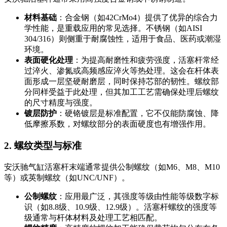
材料基础
：合金钢（如42CrMo4）提供了优异的综合力
学性能，是重载应用的常见选择。不锈钢（如AISI
304/316）则侧重于耐腐蚀性，适用于食品、医药或潮湿
环境。
表面硬化处理
：为提高耐磨性和疲劳强度，活塞杆常经
过淬火、渗氮或高频感应淬火等热处理。这会在杆体表
面形成一层坚硬耐磨层，同时保持芯部的韧性。螺纹部
分同样受益于此处理，但其加工工艺需确保处理后螺纹
的尺寸精度与强度。
镀层防护
：硬铬镀层是标准配置，它不仅能防腐蚀、降
低摩擦系数，对螺纹部分的表面硬度也有增强作用。
2. 螺纹类型与标准
安沃驰气缸活塞杆末端通常提供公制螺纹（如M6、M8、M10
等）或英制螺纹（如UNC/UNF）。
公制螺纹
：应用最广泛，其强度等级由性能等级数字标
识（如8.8级、10.9级、12.9级）。活塞杆螺纹的强度等
级通常与杆体材料及处理工艺相匹配。