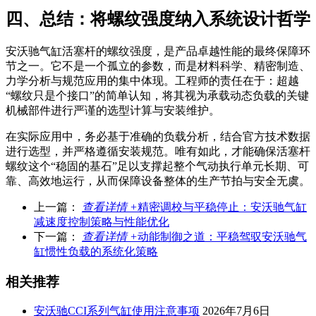
四、总结：将螺纹强度纳入系统设计哲学
安沃驰气缸活塞杆的螺纹强度，是产品卓越性能的最终保障环
节之一。它不是一个孤立的参数，而是材料科学、精密制造、
力学分析与规范应用的集中体现。工程师的责任在于：超越
“螺纹只是个接口”的简单认知，将其视为承载动态负载的关键
机械部件进行严谨的选型计算与安装维护。
在实际应用中，务必基于准确的负载分析，结合官方技术数据
进行选型，并严格遵循安装规范。唯有如此，才能确保活塞杆
螺纹这个“稳固的基石”足以支撑起整个气动执行单元长期、可
靠、高效地运行，从而保障设备整体的生产节拍与安全无虞。
上一篇：
查看详情 +
精密调校与平稳停止：安沃驰气缸
减速度控制策略与性能优化
下一篇：
查看详情 +
动能制御之道：平稳驾驭安沃驰气
缸惯性负载的系统化策略
相关推荐
安沃驰CCI系列气缸使用注意事项
2026年7月6日