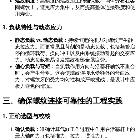
螺纹精度
：高精度的螺纹加工能确保载荷均匀分布在各
圈螺纹上，避免应力集中，从而提高整体连接强度和使
用寿命。
3. 负载特性与动态应力
静态负载 vs. 动态负载
：持续恒定的推力对螺纹产生静
态拉应力。而更常见且苛刻的是动态负载，包括频繁启
停的循环载荷、换向冲击以及由系统振动引起的交变应
力。动态负载极易引发螺纹根部金属疲劳。
偏心负载与弯矩
：当负载作用方向与活塞杆轴线不重合
时，会产生弯矩。这会使螺纹连接承受额外的弯曲应
力，对螺纹牙的受力均匀性构成严峻挑战，是设计中应
极力避免的情况。
三、确保螺纹连接可靠性的工程实践
1. 正确选型与校核
确认负载
：准确计算气缸工作过程中作用在活塞杆上的
最大轴向力（包括推力、拉力、惯性力）。