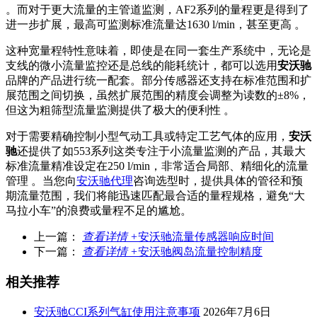
。而对于更大流量的主管道监测，AF2系列的量程更是得到了
进一步扩展，最高可监测标准流量达1630 l/min，甚至更高 。
这种宽量程特性意味着，即使是在同一套生产系统中，无论是
支线的微小流量监控还是总线的能耗统计，都可以选用
安沃驰
品牌的产品进行统一配套。部分传感器还支持在标准范围和扩
展范围之间切换，虽然扩展范围的精度会调整为读数的±8%，
但这为粗筛型流量监测提供了极大的便利性 。
对于需要精确控制小型气动工具或特定工艺气体的应用，
安沃
驰
还提供了如553系列这类专注于小流量监测的产品，其最大
标准流量精准设定在250 l/min，非常适合局部、精细化的流量
管理 。当您向
安沃驰代理
咨询选型时，提供具体的管径和预
期流量范围，我们将能迅速匹配最合适的量程规格，避免“大
马拉小车”的浪费或量程不足的尴尬。
上一篇：
查看详情 +
安沃驰流量传感器响应时间
下一篇：
查看详情 +
安沃驰阀岛流量控制精度
相关推荐
安沃驰CCI系列气缸使用注意事项
2026年7月6日