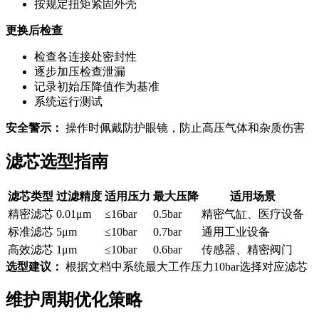
按规定扭矩紧固外壳
更换后检查
检查各连接处密封性
逐步加压检查泄漏
记录初始压降值作为基准
系统运行测试
安全警示：
操作时佩戴防护眼镜，防止高压气体和杂质伤害
滤芯选型指南
滤芯类型
过滤精度
适用压力
最大压降
适用场景
精密滤芯
0.01μm
≤16bar
0.5bar
精密气缸、医疗设备
标准滤芯
5μm
≤10bar
0.7bar
通用工业设备
高效滤芯
1μm
≤10bar
0.6bar
传感器、精密阀门
选型建议：
根据文档中系统最大工作压力10bar选择对应滤芯
维护周期优化策略