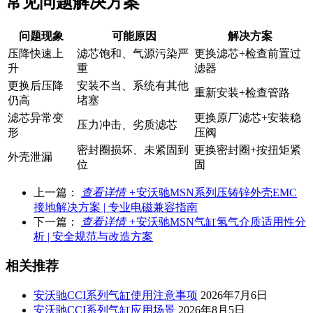
常见问题解决方案
问题现象
可能原因
解决方案
压降快速上
滤芯饱和、气源污染严
更换滤芯+检查前置过
升
重
滤器
更换后压降
安装不当、系统有其他
重新安装+检查管路
仍高
堵塞
滤芯异常变
更换原厂滤芯+安装稳
压力冲击、劣质滤芯
形
压阀
密封圈损坏、未紧固到
更换密封圈+按扭矩紧
外壳泄漏
位
固
上一篇：
查看详情 +
安沃驰MSN系列压铸锌外壳EMC
接地解决方案 | 专业电磁兼容指南
下一篇：
查看详情 +
安沃驰MSN气缸氢气介质适用性分
析 | 安全规范与改造方案
相关推荐
安沃驰CCI系列气缸使用注意事项
2026年7月6日
安沃驰CCI系列气缸应用场景
2026年8月5日