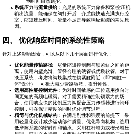
动时间自然越少。
系统压力与流量供给
：充足的系统压力储备和泵/空压机
输出流量，能确保在阀打开后，介质能快速充满执行腔
室，缩短建压时间。流量不足是导致响应迟缓的常见原
因。
四、 优化响应时间的系统性策略
针对上述影响因素，可以从以下几个层面进行优化：
优化能量传输路径
：尽量缩短控制阀与锁紧缸之间的距
离，使用内壁光滑、管径合理的硬管或优质软管。对于
液压系统，考虑将阀块集成在锁紧缸附近（即“阀缸一
体”设计），可极大减少管路容积，提升刚性。
选用高性能控制元件
：为对时间敏感的工位选用换向时
间更短的高频电磁阀。对于需要精确控制锁紧力的场
合，使用响应快的比例压力阀配合压力传感器进行闭环
控制，可在保证精度的同时优化调节过程。
精简与优化机械结构
：在满足刚性和强度的前提下，采
用轻量化设计减少运动部件质量。优化导向机构，选用
低摩擦系数的密封件和轴承。采用杠杆增力或楔形增压