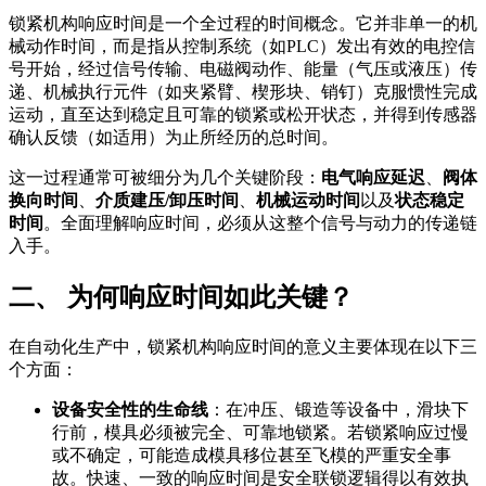
锁紧机构响应时间是一个全过程的时间概念。它并非单一的机
械动作时间，而是指从控制系统（如PLC）发出有效的电控信
号开始，经过信号传输、电磁阀动作、能量（气压或液压）传
递、机械执行元件（如夹紧臂、楔形块、销钉）克服惯性完成
运动，直至达到稳定且可靠的锁紧或松开状态，并得到传感器
确认反馈（如适用）为止所经历的总时间。
这一过程通常可被细分为几个关键阶段：
电气响应延迟
、
阀体
换向时间
、
介质建压/卸压时间
、
机械运动时间
以及
状态稳定
时间
。全面理解响应时间，必须从这整个信号与动力的传递链
入手。
二、 为何响应时间如此关键？
在自动化生产中，锁紧机构响应时间的意义主要体现在以下三
个方面：
设备安全性的生命线
：在冲压、锻造等设备中，滑块下
行前，模具必须被完全、可靠地锁紧。若锁紧响应过慢
或不确定，可能造成模具移位甚至飞模的严重安全事
故。快速、一致的响应时间是安全联锁逻辑得以有效执