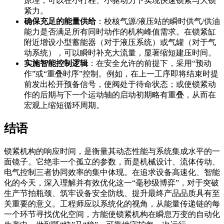
原理，可以在小行程、小驱动力下实现快速锁紧与大锁
紧力。
确保充足的能量供给
：校核气源/液压站的瞬时供气/供油
能力是否满足所有同时动作的机构峰值需求。在锁紧缸
附近增设小型蓄能器（对于液压系统）或气罐（对于气
动系统），可以瞬时补充大流量，显著缩短建压时间。
实施智能控制逻辑
：在安全允许的前提下，采用“预动
作”或“重叠时序”控制。例如，在上一工序即将结束时提
前发出松开预备信号，使阀处于待命状态；或使锁紧动
作的后期与下一个运动轴的启动初期略有重叠，从而在
宏观上缩短循环周期。
结语
锁紧机构的响应时间，是衡量其动态性能与系统集成水平的一
面镜子。它绝非一个孤立的参数，而是机械设计、流体传动、
电气控制三者协同效率的集中体现。在追求设备高速化、智能
化的今天，深入理解并有效优化这一“毫秒级博弈”，对于突破
生产节拍瓶颈、筑牢设备安全防线、提升最终产品品质具有至
关重要的意义。工程师应以系统化的视角，从能量传递链的每
一个环节寻找优化空间，方能使锁紧机构在瞬息万变的自动化