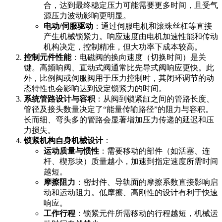
合，达到最终稳定压力可能需要更多时间，且受气
源压力波动影响更明显。
电动/伺服驱动
：通过伺服电机和滚珠丝杠等直接
产生机械锁紧力。响应速度由电机加速性能和传动
机构决定，控制精准，但大功率下成本较高。
控制元件性能
：电磁阀的换向速度（切换时间）是关
键。高频响阀、直动式阀通常比先导式阀响应更快。此
外，比例阀或伺服阀用于压力控制时，其闭环调节的动
态特性也会影响达到设定锁紧力的时间。
系统管路设计与容积
：从阀到锁紧缸之间的管路长度、
管径及接头数量决定了“能量传输路径”的阻力与容积。
长而细、弯头多的管路会显著增加压力传递的延迟和压
力损失。
锁紧机构自身机械设计
：
运动质量与惯性
：需要移动的部件（如活塞、连
杆、楔形块）质量越小，加速到指定速度所需时间
越短。
摩擦阻力
：密封件、导轨面的摩擦系数直接影响启
动和运动阻力。低摩擦、高刚性的设计有利于快速
响应。
工作行程
：锁紧元件所需移动的行程越短，机械运