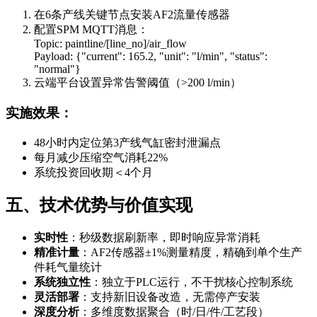
在6条产线关键节点安装AF2流量传感器
配置SPM MQTT消息：
Topic: paintline/[line_no]/air_flow
Payload: {"current": 165.2, "unit": "l/min", "status":
"normal"}
云端平台设置异常告警阈值（>200 l/min）
实施效果：
48小时内定位第3产线气缸密封泄漏点
每月减少压缩空气消耗22%
系统投资回收期＜4个月
五、技术优势与价值实现
实时性
：秒级数据刷新率，即时响应异常消耗
精准计量
：AF2传感器±1%测量精度，精确到单个生产
件耗气量统计
系统独立性
：独立于PLC运行，不干扰核心控制系统
灵活部署
：支持新旧设备改造，无需停产安装
深度分析
：多维度数据聚合（时/日/件/工艺段）