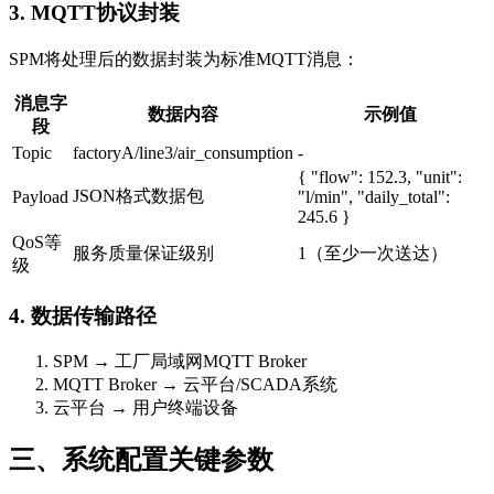
3. MQTT协议封装
SPM将处理后的数据封装为标准MQTT消息：
消息字
数据内容
示例值
段
Topic
factoryA/line3/air_consumption
-
{ "flow": 152.3, "unit":
JSON格式数据包
Payload
"l/min", "daily_total":
245.6 }
QoS等
服务质量保证级别
1（至少一次送达）
级
4. 数据传输路径
SPM → 工厂局域网MQTT Broker
MQTT Broker → 云平台/SCADA系统
云平台 → 用户终端设备
三、系统配置关键参数