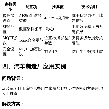
参数类
配置项
推荐值
技术说明
型
传感器
AF2输出信号
抗干扰能力优于脉
4-20mA模拟量
设置
类型
冲信号
SPM配
平衡数据精度与系
数据采样频率
1秒/次
置
统负载
MQTT参
位置/设备类型/
支持多级数据分类
Topic命名规范
数
参数
管理
安全设
MQTT加密协
防止生产数据泄露
TLS 1.2+
置
议
四、汽车制造厂应用实例
问题背景：
涂装车间月压缩空气费用异常增加15%，传统检测方法需2周
人工排查
解决方案：