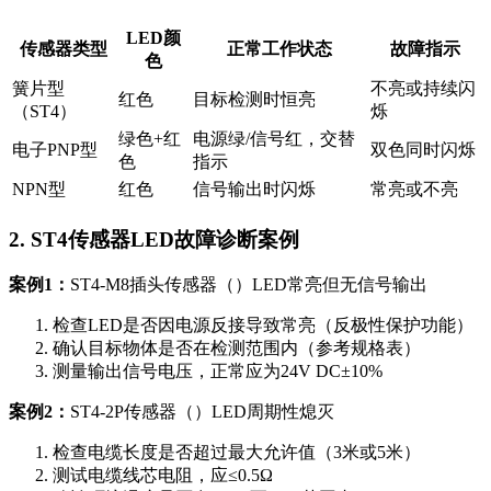
LED颜
传感器类型
正常工作状态
故障指示
色
簧片型
不亮或持续闪
红色
目标检测时恒亮
（ST4）
烁
绿色+红
电源绿/信号红，交替
电子PNP型
双色同时闪烁
色
指示
NPN型
红色
信号输出时闪烁
常亮或不亮
2. ST4传感器LED故障诊断案例
案例1：
ST4-M8插头传感器（）LED常亮但无信号输出
检查LED是否因电源反接导致常亮（反极性保护功能）
确认目标物体是否在检测范围内（参考规格表）
测量输出信号电压，正常应为24V DC±10%
案例2：
ST4-2P传感器（）LED周期性熄灭
检查电缆长度是否超过最大允许值（3米或5米）
测试电缆线芯电阻，应≤0.5Ω