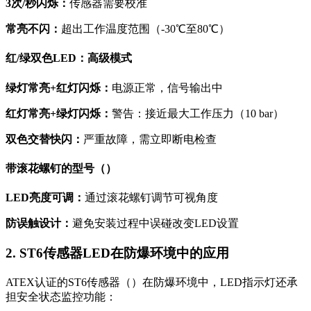
3次/秒闪烁：
传感器需要校准
常亮不闪：
超出工作温度范围（-30℃至80℃）
红/绿双色LED：高级模式
绿灯常亮+红灯闪烁：
电源正常，信号输出中
红灯常亮+绿灯闪烁：
警告：接近最大工作压力（10 bar）
双色交替快闪：
严重故障，需立即断电检查
带滚花螺钉的型号（）
LED亮度可调：
通过滚花螺钉调节可视角度
防误触设计：
避免安装过程中误碰改变LED设置
2. ST6传感器LED在防爆环境中的应用
ATEX认证的ST6传感器（）在防爆环境中，LED指示灯还承
担安全状态监控功能：