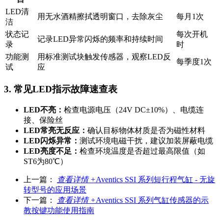
LED清
用无水酒精擦拭透明窗口，去除灰尘
每月1次
洁
状态记
每次开机
记录LED异常闪烁的频率和持续时间
录
时
功能测
用标准测试块触发传感器，观察LED反
每季度1次
试
应
3. 常见LED指示故障速查表
LED不亮：
检查电源电压（24V DC±10%）、电缆连
接、保险丝
LED常亮无反应：
确认目标物体材质是否为磁性材料
LED闪烁异常：
测试环境电磁干扰，建议加装屏蔽电缆
LED亮度不足：
检查环境温度是否超过最高限值（如
ST6为80℃）
上一篇：
查看详情 +
Aventics SSI 系列短行程气缸 - 无旋
转型号的应用场景
下一篇：
查看详情 +
Aventics SSI 系列气缸传感器的示
教按键功能使用指南