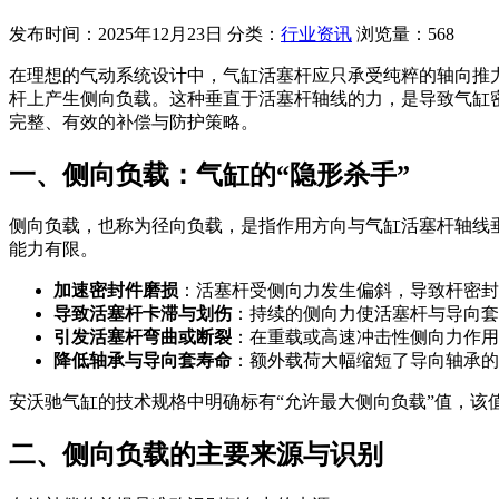
发布时间：2025年12月23日
分类：
行业资讯
浏览量：568
在理想的气动系统设计中，气缸活塞杆应只承受纯粹的轴向推
杆上产生侧向负载。这种垂直于活塞杆轴线的力，是导致气缸
完整、有效的补偿与防护策略。
一、侧向负载：气缸的“隐形杀手”
侧向负载，也称为径向负载，是指作用方向与气缸活塞杆轴线
能力有限。
加速密封件磨损
：活塞杆受侧向力发生偏斜，导致杆密封
导致活塞杆卡滞与划伤
：持续的侧向力使活塞杆与导向套
引发活塞杆弯曲或断裂
：在重载或高速冲击性侧向力作用
降低轴承与导向套寿命
：额外载荷大幅缩短了导向轴承的
安沃驰气缸的技术规格中明确标有“允许最大侧向负载”值，该
二、侧向负载的主要来源与识别