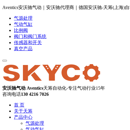
Aventics安沃驰气动｜安沃驰代理商｜德国安沃驰-天筹(上海
气源处理
气动气缸
比例阀
阀门和阀门系统
传感器和开关
真空产品
安沃驰气动 Aventics
天筹自动化-专注气动行业15年
咨询电话
130 4216 7026
首 页
关于天筹
产品中心
气源处理
气动气缸