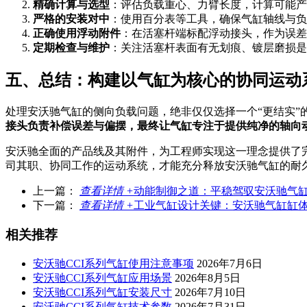
精确计算与选型
：评估负载重心、力臂长度，计算可能产
严格的安装对中
：使用百分表等工具，确保气缸轴线与负
正确使用浮动附件
：在活塞杆端标配浮动接头，作为误差
定期检查与维护
：关注活塞杆表面有无划痕、镀层磨损是
五、总结：构建以气缸为核心的协同运动
处理安沃驰气缸的侧向负载问题，绝非仅仅选择一个“更结实
接头负责补偿误差与偏摆，最终让气缸专注于提供纯净的轴向
安沃驰全面的产品线及其附件，为工程师实现这一理念提供了
司其职、协同工作的运动系统，才能充分释放安沃驰气缸的耐
上一篇：
查看详情 +
动能制御之道：平稳驾驭安沃驰气
下一篇：
查看详情 +
工业气缸设计关键：安沃驰气缸缸
相关推荐
安沃驰CCI系列气缸使用注意事项
2026年7月6日
安沃驰CCI系列气缸应用场景
2026年8月5日
安沃驰CCI系列气缸安装尺寸
2026年7月10日
安沃驰CCI系列气缸技术参数
2026年7月31日