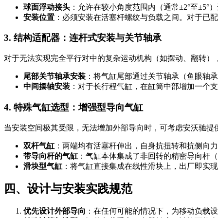
球面浮动接头
：允许在较小角度范围内（通常±2°至±5
安装位置
：必须安装在活塞杆螺纹与负载之间。对于已配
3. 结构适配器：连杆式安装与关节轴承
对于无法实现完全平行对中的复杂运动机构（如摆动、翻转）
尾部关节轴承安装
：将气缸尾部通过关节轴承（鱼眼轴承
中间摆轴安装
：对于长行程气缸，在缸筒中部增加一个支
4. 特殊气缸选型：增强型导向气缸
当安装空间极其受限，无法增加外部导向时，可考虑安沃驰提
双杆气缸
：两端均有活塞杆伸出，自身抗扭转和抗侧向力
带导向杆的气缸
：气缸本体集成了非回转的精密导向杆（
滑块型气缸
：将气缸直接集成在线性滑块上，出厂即实现
四、设计与安装实践规范
优先设计外部导向
：在任何可能的情况下，为移动负载设