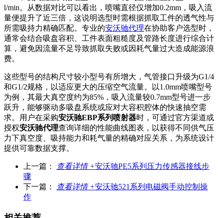
l/min。从数据对比可以看出，喷嘴直径仅增加0.2mm，吸入流
量便提升了近三倍，这说明选型时需根据抓取工件的透气性与
所需吸持力精确匹配。专业的
安沃驰代理
在协助客户选型时，
通常会结合吸盘容积、工件表面粗糙度及管路长度进行综合计
算，避免因流量不足导致抓取失败或因耗气量过大造成能源浪
费。
这些型号的结构尺寸较小型号有所增大，气管接口升级为G1/4
和G1/2规格，以适应更大的压缩空气流量。以1.0mm喷嘴型号
为例，其最大真空度约为85%，吸入流量较0.7mm型号进一步
跃升，能够驱动多吸盘系统或应对大容积腔体的快速抽空需
求。用户在采购
安沃驰EBP系列喷射器
时，可通过官方渠道或
授权
安沃驰代理
查询详细的性能曲线图表，以获得不同供气压
力下真空度、吸持能力和耗气量的精确对应关系，为系统设计
提供可靠数据支撑。
上一篇：
查看详情 +
安沃驰PE5系列压力传感器接线步
骤
下一篇：
查看详情 +
安沃驰521系列电磁阀手动控制操
作
相关推荐