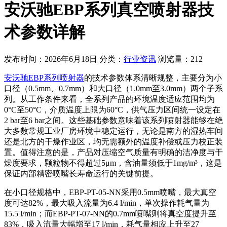
安沃驰EBP系列真空喷射器技
术参数详解
发布时间：2026年6月18日
分类：
行业资讯
浏览量：212
安沃驰EBP系列喷射器
的技术参数体系清晰规整，主要分为小
口径（0.5mm、0.7mm）和大口径（1.0mm至3.0mm）两个子系
列。从工作条件来看，全系列产品的环境温度适应范围均为
0°C至50°C，介质温度上限为60°C，供气压力区间统一设定在
2 bar至6 bar之间。这些基础参数意味着该系列喷射器能够在绝
大多数常规工业厂房环境中稳定运行，无论是南方的湿热车间
还是北方的干燥作业区，均无需额外的温度补偿或压力校正装
置。值得注意的是，产品对压缩空气质量有明确的洁净度与干
燥度要求，颗粒物不得超过5μm，含油量须低于1mg/m³，这是
保证内部精密喷嘴长寿命运行的关键前提。
在小口径规格中，EBP-PT-05-NN采用0.5mm喷嘴，最大真空
度可达82%，最大吸入流量为6.4 l/min，单次操作耗气量为
15.5 l/min；而EBP-PT-07-NN的0.7mm喷嘴则将真空度提升至
83%，吸入流量大幅增至17 l/min，耗气量相应上升至27