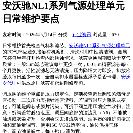
安沃驰NL1系列气源处理单元
日常维护要点
发布时间：2026年5月14日
分类：
行业资讯
浏览量：630
日常维护首先检查气杯和滤芯。
安沃驰NL1系列气源处理单元
的PC气杯应避免接触有机溶剂，清洗时用中性清洁剂。金属
气杯每半年打开检查内部锈蚀情况。滤芯更换周期取决于空气
质量：一般5μm滤芯建议每年更换一次，0.01μm精密滤芯每6
个月更换。活性炭滤芯无法清洗，压力降增大时即换。排放冷
凝液每日至少一次，全自动排水器需检查浮子是否卡滞。
安沃
次代理
可供应原厂滤芯和密封圈修理包。
调压阀的维护重点是压力稳定性。定期检查调压阀锁紧螺母是
否松动，二次压力表指针是否漂移。若调节时压力跳跃式变
化，可能是阀芯或膜片污染，可拆下阀盖用压缩空气吹扫。注
意：拆阀盖前必须泄压。调压阀底部的溢流孔（A6）不能被
油漆或灰尘堵塞，否则会失去溢流功能。油雾器的维护包括加
油和滴油量调节。使用ISO VG32透平油，油位保持气杯一
半。调节油量螺丝，每10秒1-2滴为宜。