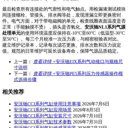
最后检查所有连接处的气密性和电气触点。用检漏液测试模块
间连接螺栓、管接头、排水阀等处，发现泄漏立即更换密封
件。电气方面，对于带电磁阀的单元，检查线圈表面温度是否
正常（手能触摸不烫），插头是否氧化。
安沃驰NL1系列气源
处理单元
的使用环境温度应保持在-10°C至60°C（低温型-30°C
至50°C）。每三个月校准一次压力表，与精密校验表对比。
建立维护记录本，记录每次滤芯更换、排水次数和压力设定
值。规范的日常维护可延长设备寿命，保障气源品质稳定。
上一篇：
查看详情 +
安沃驰EIX系列气动接口与规格尺
寸说明
下一篇：
查看详情 +
安沃驰PE5系列压力传感器操作模
式选择步骤
相关推荐
安沃驰CCI系列气缸使用注意事项
2026年7月6日
安沃驰CCI系列气缸应用场景
2026年8月5日
安沃驰CCI系列气缸安装尺寸
2026年7月10日
安沃驰CCI系列气缸技术参数
2026年7月31日
安沃驰CCI系列气缸传感器安装
2026年7月23日