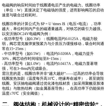
电磁阀的响应时间始于线圈通电后产生的电磁力。线圈功率
（单位：W）直接决定了电磁场的强度，进而影响阀芯的启动
速度与吸合过程耗时。
线圈功率的计算公式为 $P = U \times I$（电压×电流），功率
越大，单位时间内产生的磁通量越高，对铁芯的吸引力越强。
以安沃驰DC24V电磁阀为例：
- 低功率型号（如0.3W）：线圈电流约0.0125A，电磁力较
弱，阀芯需克服弹簧预紧力与介质压力缓慢移动，吸合时间通
常在15~25ms；
- 中功率型号（如0.5W）：电流约0.0208A，电磁力提升
30%，阀芯动作时间缩短至8~15ms；
- 高功率型号（如1.0W）：电流约0.0417A，电磁力显著增
强，可在3~8ms内完成吸合。
需注意的是，线圈功率并非“越大越好”——过高的功率会导致
线圈发热加剧（温度每升高10℃，绝缘寿命减半），甚至烧毁
线圈。安沃驰电磁阀通过优化漆包线材质（如采用聚酰亚胺漆
包线）与散热结构（如金属基座导热），在高功率下仍能保持
温度≤70℃（安全阈值）。
二、阀体结构：机械设计的“精密齿轮”，