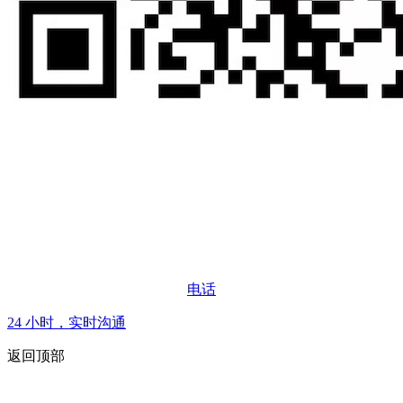
电话
24 小时，实时沟通
返回顶部