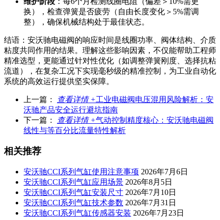
维护阶段
：每6个月检测线圈电阻（偏差＞10%需更
换），检查弹簧是否疲劳（自由长度变化＞5%需调
整），确保机械结构处于最佳状态。
结语：安沃驰电磁阀的响应时间是线圈功率、阀体结构、介质
粘度共同作用的结果。理解这些影响因素，不仅能帮助工程师
精准选型，更能通过针对性优化（如调整弹簧刚度、选择抗粘
流道），在复杂工况下实现毫秒级的精准控制，为工业自动化
系统的高效运行提供坚实保障。
上一篇：
查看详情 +
工业电磁阀电压混用风险解析：安
沃驰产品安全运行避坑指南
下一篇：
查看详情 +
气动控制精度核心：安沃驰电磁阀
线性与等百分比流量特性解析
相关推荐
安沃驰CCI系列气缸使用注意事项
2026年7月6日
安沃驰CCI系列气缸应用场景
2026年8月5日
安沃驰CCI系列气缸安装尺寸
2026年7月10日
安沃驰CCI系列气缸技术参数
2026年7月31日
安沃驰CCI系列气缸传感器安装
2026年7月23日