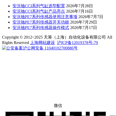
安沃驰CCI系列气缸选型配置
2026年7月28日
安沃驰CCI系列气缸产品亮点
2026年7月16日
安沃驰PE7系列传感器使用注意事项
2026年7月7日
安沃驰PE7系列传感器开关功能
2026年7月29日
安沃驰PE7系列传感器操作模式
2026年7月17日
Copyright © 2012~2025 天筹（上海）自动化设备有限公司 All
Rights Reserved
上海网站建设
沪ICP备12019378号-79
沪公网安备 11040102700886号
微信