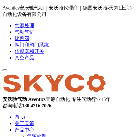
Aventics安沃驰气动｜安沃驰代理商｜德国安沃驰-天筹(上海)
自动化设备有限公司
气源处理
气动气缸
比例阀
阀门和阀门系统
传感器和开关
真空产品
安沃驰气动 Aventics
天筹自动化-专注气动行业15年
咨询电话
130 4216 7026
首 页
关于天筹
产品中心
气源处理