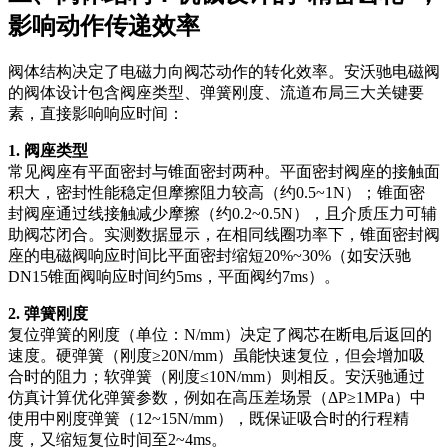
影响动作传递效率
阀体结构决定了电磁力向阀芯动作的转化效率。安沃驰电磁阀
的阀体设计包含阀座类型、弹簧刚度、流道布局三大关键要
素，直接影响响应时间：
1. 阀座类型
常见阀座有平面密封与锥面密封两种。平面密封阀座的接触面
积大，密封性能稳定但摩擦阻力较高（约0.5~1N）；锥面密
封阀座通过线接触减少摩擦（约0.2~0.5N），且介质压力可辅
助阀芯闭合。实测数据显示，在相同线圈功率下，锥面密封阀
座的电磁阀响应时间比平面密封缩短20%~30%（如安沃驰
DN15锥面阀响应时间约5ms，平面阀约7ms）。
2. 弹簧刚度
复位弹簧的刚度（单位：N/mm）决定了阀芯在断电后返回的
速度。硬弹簧（刚度≥20N/mm）虽能快速复位，但会增加吸
合时的阻力；软弹簧（刚度≤10N/mm）则相反。安沃驰通过
仿真计算优化弹簧参数，例如在高压差场景（ΔP≥1MPa）中
使用中刚度弹簧（12~15N/mm），既保证吸合时的行程精
度，又缩短复位时间至2~4ms。