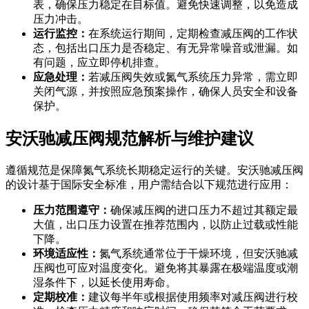
表，确保压力稳定在目标值。避免快速调整，以免造成
压力冲击。
运行监控：
在系统运行期间，定期检查减压阀的工作状
态，包括出口压力是否稳定、有无异常噪音或泄漏。如
有问题，应立即停机排查。
应急处理：
若减压阀失效或氮气系统压力异常，需立即
关闭气源，并按照应急预案操作，确保人员安全和设备
保护。
安沃驰减压阀规范解析与维护建议
遵循规范是保障氮气系统长期稳定运行的关键。安沃驰减压阀
的设计基于国际安全标准，用户需结合以下规范进行应用：
压力范围遵守：
确保减压阀的进口压力不超过其额定最
大值，出口压力设置在推荐范围内，以防止过载或性能
下降。
环境适应性：
氮气系统通常位于干燥环境，但安沃驰减
压阀也可应对温度变化。避免将其暴露在极端温度或潮
湿条件下，以延长使用寿命。
定期校准：
建议每半年或根据使用频率对减压阀进行校