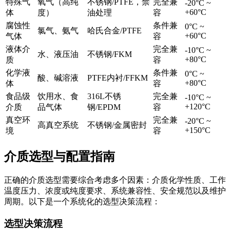
特殊气
氧气（高纯
不锈钢/PTFE，禁
完全兼
-20°C ~
+60°C
体
度）
油处理
容
腐蚀性
条件兼
0°C ~
氯气、氨气
哈氏合金/PTFE
+60°C
气体
容
液体介
完全兼
-10°C ~
水、液压油
不锈钢/FKM
+80°C
质
容
化学液
条件兼
0°C ~
酸、碱溶液
PTFE内衬/FFKM
+80°C
体
容
食品级
饮用水、食
316L不锈
完全兼
-10°C ~
+120°C
介质
品气体
钢/EPDM
容
真空环
完全兼
-20°C ~
高真空系统
不锈钢/金属密封
+150°C
境
容
介质选型与配置指南
正确的介质选型需要综合考虑多个因素：介质化学性质、工作
温度压力、浓度或纯度要求、系统兼容性、安全规范以及维护
周期。以下是一个系统化的选型决策流程：
选型决策流程